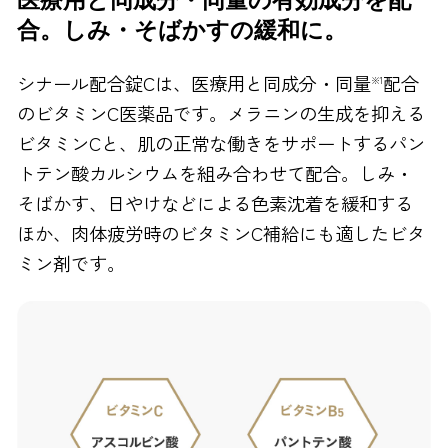
合。しみ・そばかすの緩和に。
FAXでのお問い合わせ
0120-810-130
シナール配合錠Cは、医療用と同成分・同量
配合
※1
のビタミンC医薬品です。メラニンの生成を抑える
24時間自動受付
ビタミンCと、肌の正常な働きをサポートするパン
トテン酸カルシウムを組み合わせて配合。しみ・
そばかす、日やけなどによる色素沈着を緩和する
ほか、肉体疲労時のビタミンC補給にも適したビタ
ミン剤です。