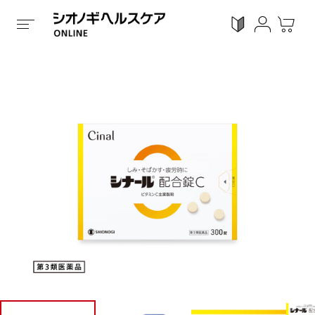
ホーム
/
全ての商品
/
くすり
/
第3類医薬品
/
錠剤タイ
ログイン
利用ガイド
お気に入り
会員登録
感染対策
Proシリーズ
スキンケア
ガン
カテゴリーで探す
症状から探す