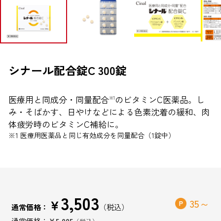
ブランドから探す
お問い合わせ
シナール配合錠C 300錠
医療用と同成分・同量配合
のビタミンC医薬品。し
※1
シオノギヘルスケアONLINEについて
み・そばかす、日やけなどによる色素沈着の緩和、肉
シオノギヘルスケア（コーポレートサイト）
体疲労時のビタミンC補給に。
※1 医療用医薬品と同じ有効成分を同量配合（1錠中）
会社概要
個人情報の取り扱いについて
外部サービスアカウント連携利用規約
医薬品の販売に関する表示
3,503
￥
35
通常価格：
特定商取引法に基づく表記
￥5,005