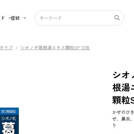
ンド
症状
タイプ
/
シオノギ葛根湯エキス顆粒SP 12包
シオ
根湯
顆粒S
かぜのひ
ぜ、鼻炎
り