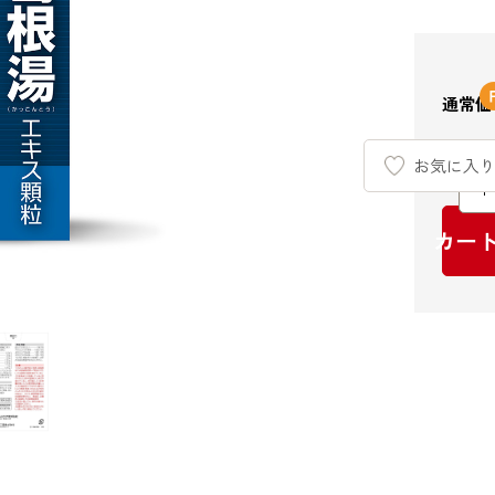
通常価
数量：
お気に入
カー