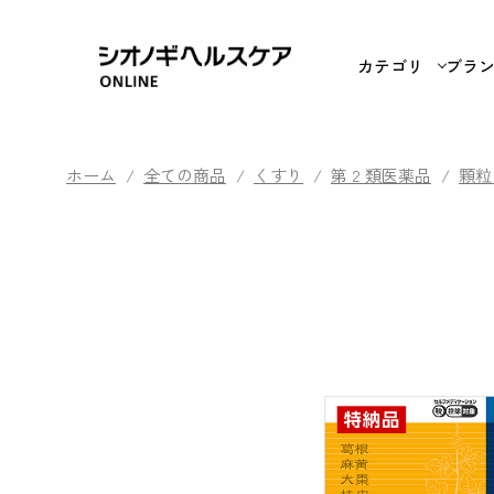
カテゴリ
ブラ
ホーム
/
全ての商品
/
くすり
/
第 2 類医薬品
/
顆粒