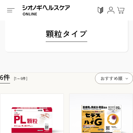
ホーム
/
全ての商品
/
くすり
/
第 2 類医薬品
/
顆粒タイ
顆粒タイプ
ログイン
利用ガイド
お気に入り
会員登録
6
件
おすすめ順
[1～6件]
感染対策
Proシリーズ
スキンケア
ガン
カテゴリーで探す
症状から探す