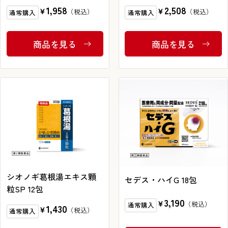
1,958
2,508
￥
￥
通常購入
通常購入
商品を見る
商品を見る
インターネットでのお問い合わせ
お問い合わせフォーム
お電話でのお問い合わせ
0120-810-771
シオノギ葛根湯エキス顆
セデス・ハイG 18包
粒SP 12包
9:00～18:00 / 土日祝も可
3,190
￥
通常購入
1,430
￥
通常購入