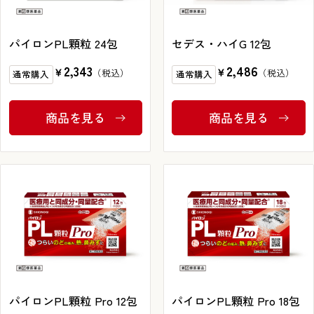
ブランドから探す
パイロンPL顆粒 24包
セデス・ハイG 12包
2,343
2,486
￥
￥
通常購入
通常購入
お問い合わせ
商品を見る
商品を見る
シオノギヘルスケアONLINEについて
シオノギヘルスケア（コーポレートサイト）
会社概要
個人情報の取り扱いについて
外部サービスアカウント連携利用規約
医薬品の販売に関する表示
パイロンPL顆粒 Pro 12包
パイロンPL顆粒 Pro 18包
特定商取引法に基づく表記