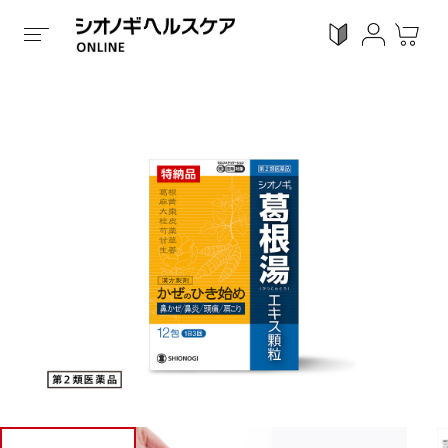
ホーム
/
全ての商品
/
くすり
/
第 2 類医薬品
/
顆粒タイ
ログイン
利用ガイド
お気に入り
会員登録
感染対策
Proシリーズ
スキンケア
ガン
カテゴリーで探す
症状から探す