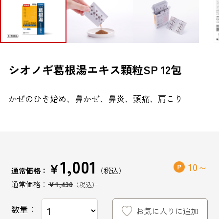
ブランドから探す
お問い合わせ
シオノギ葛根湯エキス顆粒SP 12包
かぜのひき始め、鼻かぜ、鼻炎、頭痛、肩こり
シオノギヘルスケアONLINEについて
シオノギヘルスケア（コーポレートサイト）
会社概要
個人情報の取り扱いについて
1,001
￥
10
通常価格：
外部サービスアカウント連携利用規約
￥1,430
医薬品の販売に関する表示
数量：
お気に入りに追加
特定商取引法に基づく表記