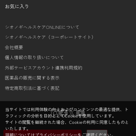
お気に入り
シオノギヘルスケアONLINEについて
シオノギヘルスケア（コーポレートサイト）
会社概要
個人情報の取り扱いについて
外部サービスアカウント連携利用規約
医薬品の販売に関する表示
特定商取引法に基づく表記
当サイトでは利用体験の向上およびコンテンツの最適な提供、ト
ラフィックの分析を目的としてCookieを使用しています。
サイトの閲覧を継続された場合、Cookieの利用に同意したものと
いたします。
© Shionogi Healthcare Co.,Ltd.
詳細については
プライバシーポリシー
をご確認ください。