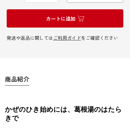
カートに追加
インターネットでのお問い合わせ
発送や返品に関しては
ご利用ガイド
をご確認ください
お問い合わせフォーム
商品紹介
お電話でのお問い合わせ
0120-810-771
かぜのひき始めには、葛根湯のはたら
9:00～18:00 / 土日祝も可
きで