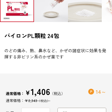
ブランドから探す
お問い合わせ
パイロンPL顆粒 24包
のどの痛み、熱、鼻水など、かぜの諸症状に効果を発
シオノギヘルスケアONLINEについて
揮する非ピリン系のかぜ薬です
シオノギヘルスケア（コーポレートサイト）
会社概要
個人情報の取り扱いについて
1,406
外部サービスアカウント連携利用規約
￥
14
通常価格：
医薬品の販売に関する表示
￥2,343
特定商取引法に基づく表記