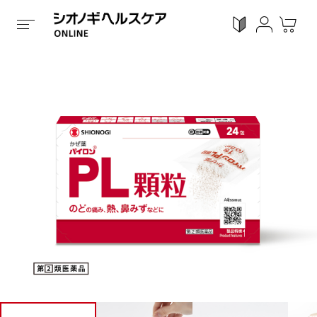
ホーム
/
全ての商品
/
くすり
/
第 2 類医薬品
/
顆粒タイ
ログイン
利用ガイド
お気に入り
会員登録
感染対策
Proシリーズ
スキンケア
ガン
カテゴリーで探す
症状から探す