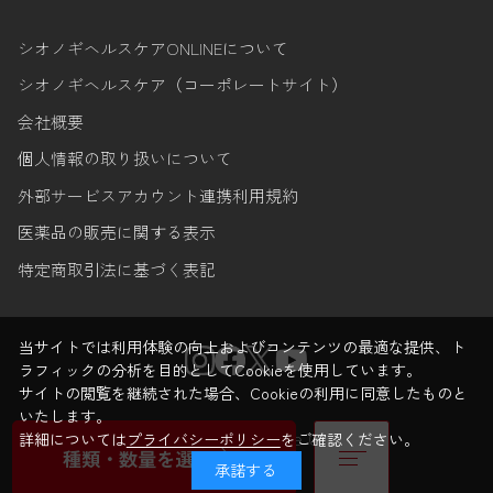
シオノギヘルスケアONLINEについて
シオノギヘルスケア（コーポレートサイト）
会社概要
個人情報の取り扱いについて
外部サービスアカウント連携利用規約
医薬品の販売に関する表示
特定商取引法に基づく表記
当サイトでは利用体験の向上およびコンテンツの最適な提供、ト
ラフィックの分析を目的としてCookieを使用しています。
サイトの閲覧を継続された場合、Cookieの利用に同意したものと
いたします。
© Shionogi Healthcare Co.,Ltd.
詳細については
プライバシーポリシー
をご確認ください。
種類・数量を選ぶ
承諾する