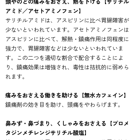
頭やのどの痛みをおさえ、熱を下げる【サリチル
アミド／アセトアミノフェン】
FAXでのお問い合わせ
サリチルアミドは、アスピリンに比べ胃腸障害が
0120-810-130
少ないといわれています。アセトアミノフェンは
24時間自動受付
アスピリンに比べて、解熱・鎮痛作用は同程度に
強力で、胃腸障害などは少ないといわれていま
す。この二つを適切な割合で配合することによ
り、鎮痛効果は増強され、毒性は拮抗的に弱めら
れます。
痛みをおさえる働きを助ける【無水カフェイン】
鎮痛剤の効き目を助け、頭痛をやわらげます。
鼻みず・鼻づまり、くしゃみをおさえる【プロメ
タジンメチレンジサリチル酸塩】