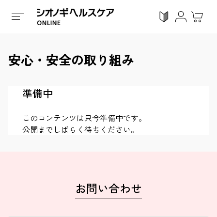
シオノギヘルスケアオンラインTOP
/
安心・安全の取り組
安心・安全の取り組み
ログイン
利用ガイド
お気に入り
会員登録
準備中
このコンテンツは只今準備中です。
公開までしばらく待ちください。
感染対策
Proシリーズ
スキンケア
ガン
カテゴリーで探す
お問い合わせ
症状から探す