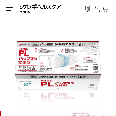
ホーム
/
全ての商品
/
雑貨
/
マスク
/
立体型
/
パイロンP
ログイン
利用ガイド
お気に入り
会員登録
感染対策
Proシリーズ
スキンケア
ガン
カテゴリーで探す
症状から探す