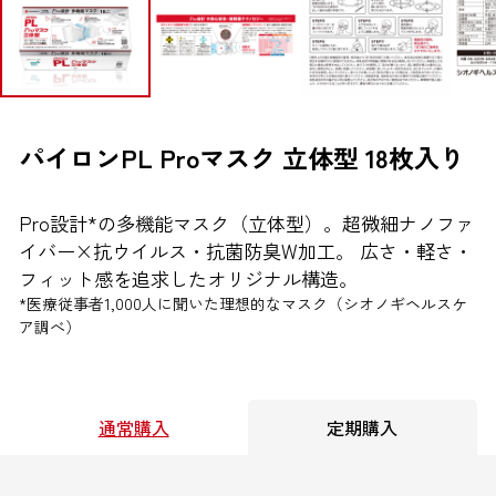
ブランドから探す
お問い合わせ
パイロンPL Proマスク 立体型 18枚入り
Pro設計*の多機能マスク（立体型）。超微細ナノファ
シオノギヘルスケアONLINEについて
イバー×抗ウイルス・抗菌防臭W加工。 広さ・軽さ・
シオノギヘルスケア（コーポレートサイト）
フィット感を追求したオリジナル構造。
*医療従事者1,000人に聞いた理想的なマスク（シオノギヘルスケ
会社概要
ア調べ）
個人情報の取り扱いについて
外部サービスアカウント連携利用規約
通常購入
定期購入
医薬品の販売に関する表示
特定商取引法に基づく表記