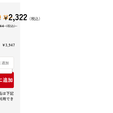
2,322
23
￥
：
44
￥3,947
に追加
に追加
品は下記
利用でき