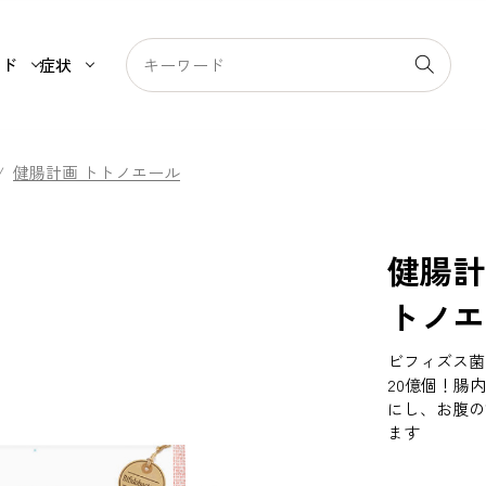
ンド
症状
/
健腸計画 トトノエール
健腸計
トノエ
ビフィズス菌（
20億個！腸
にし、お腹の
ます