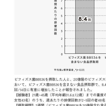
ビフィズス菌BB536を摂取した人と、20億個のビフィズス
おいて、ビフィズス菌BB536を含まない食品摂取群で、8.4±0
回/14日に有意に増加したことが報告されました。
【被験者】21歳~45歳（平均年齢31.6±7.2歳）までの
女性43名）のうち、週あたりの排便回数が2~5回の者48名
【摂取期間】2週間（ビフィズス菌BB536を20億個含む食