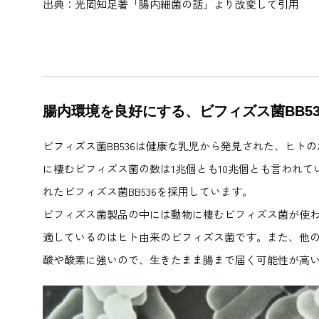
出典：光岡知足著「腸内細菌の話」より改変して引用
腸内環境を良好にする、ビフィズス菌BB53
ビフィズス菌BB536は健康な乳児から発見された、ヒト
に棲むビフィズス菌の数は1兆個とも10兆個とも言われ
れたビフィズス菌BB536を採用しています。
ビフィズス菌製品の中には動物に棲むビフィズス菌が使
適しているのはヒト由来のビフィズス菌です。また、他のビ
酸や酸素に強いので、生きたまま腸まで届く可能性が高