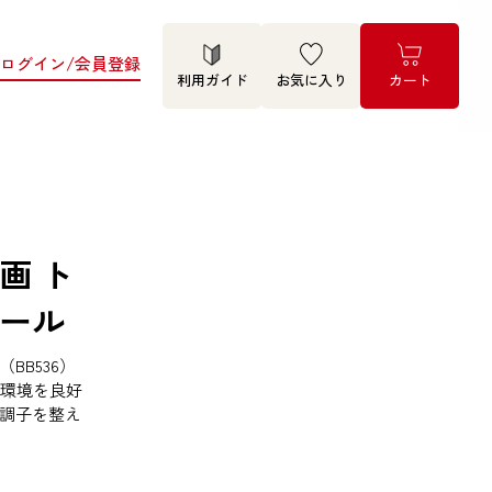
ログイン/会員登録
利用ガイド
お気に入り
カート
画 ト
ール
BB536）
内環境を良好
調子を整え