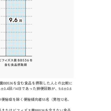
菌BB536を含む食品を摂取した人との比較に
.4回/14日であった排便回数が、9.6±0.6
重度の便秘症を除く便秘傾向者55名（男性12名、
品またはビフィズス菌BB536を含まない食品