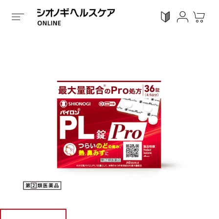
ホーム
/
全ての商品
/
くすり
/
第 2 類医薬品
/
錠剤タイ
ログイン
利用ガイド
お気に入り
会員登録
感染対策
Proシリーズ
スキンケア
ガン
カテゴリーで探す
症状から探す