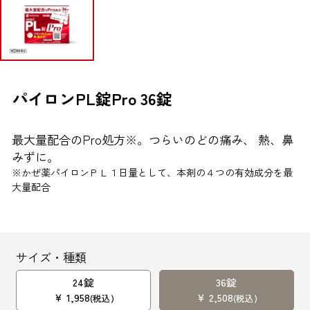
ブランドから探す
お問い合わせ
パイロンPL錠Pro 36錠
最大量配合のPro処方
※
。つらいのどの痛み、 熱、鼻
シオノギヘルスケアONLINEについて
みずに。
シオノギヘルスケア（コーポレートサイト）
※かぜ薬パイロンＰＬ１日量として、本剤の４つの有効成分を最
大量配合
会社概要
個人情報の取り扱いについて
外部サービスアカウント連携利用規約
サイズ・種類
医薬品の販売に関する表示
24錠
36錠
￥ 1,958
￥ 2,508
特定商取引法に基づく表記