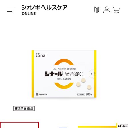
ホーム
/
全ての商品
/
くすり
/
第3類医薬品
/
錠剤タイ
ログイン
利用ガイド
お気に入り
会員登録
感染対策
Proシリーズ
スキンケア
ガン
カテゴリーで探す
症状から探す