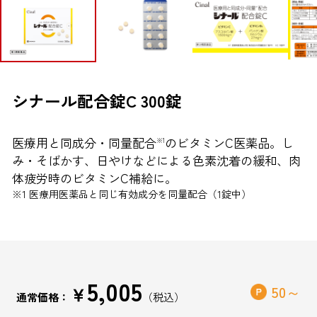
ブランドから探す
お問い合わせ
シナール配合錠C 300錠
医療用と同成分・同量配合
のビタミンC医薬品。し
※1
シオノギヘルスケアONLINEについて
み・そばかす、日やけなどによる色素沈着の緩和、肉
シオノギヘルスケア（コーポレートサイト）
体疲労時のビタミンC補給に。
※1 医療用医薬品と同じ有効成分を同量配合（1錠中）
会社概要
個人情報の取り扱いについて
外部サービスアカウント連携利用規約
医薬品の販売に関する表示
5,005
￥
50
通常価格：
特定商取引法に基づく表記