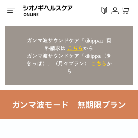
ホーム
/
全ての商品
/
ホームケア
/
ガンマ波サウンドケア ki
ガンマ波サウンドケア「kikippa」資
ログイン
利用ガイド
お気に入り
料請求は
こちら
から
会員登録
ガンマ波サウンドケア「kikippa（き
きっぱ）」（月々プラン）
こちら
か
ら
感染対策
Proシリーズ
スキンケア
ガン
カテゴリーで探す
症状から探す