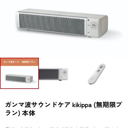
ブランドから探す
お問い合わせ
シオノギヘルスケアONLINEについて
シオノギヘルスケア（コーポレートサイト）
会社概要
個人情報の取り扱いについて
外部サービスアカウント連携利用規約
ガンマ波サウンドケア kikippa (無期限プ
ラン) 本体
医薬品の販売に関する表示
特定商取引法に基づく表記