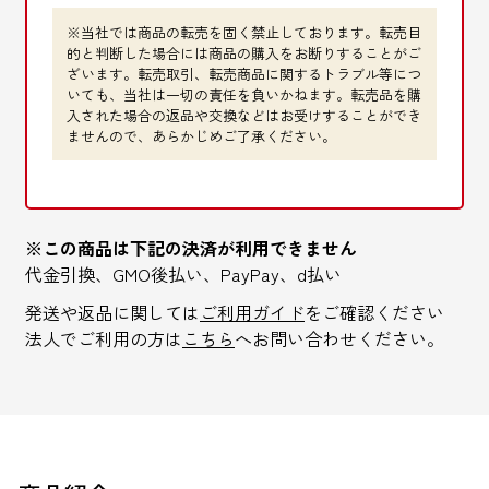
※当社では商品の転売を固く禁止しております。転売目
FAXでのお問い合わせ
的と判断した場合には商品の購入をお断りすることがご
0120-810-130
ざいます。転売取引、転売商品に関するトラブル等につ
いても、当社は一切の責任を負いかねます。転売品を購
入された場合の返品や交換などはお受けすることができ
24時間自動受付
ませんので、あらかじめご了承ください。
※この商品は下記の決済が利用できません
代金引換、GMO後払い、PayPay、d払い
発送や返品に関しては
ご利用ガイド
をご確認ください
法人でご利用の方は
こちら
へお問い合わせください。