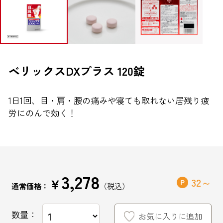
ブランドから探す
お問い合わせ
ベリックスDXプラス 120錠
1日1回、目・肩・腰の痛みや寝ても取れない居残り疲
シオノギヘルスケアONLINEについて
労にのんで効く！
シオノギヘルスケア（コーポレートサイト）
会社概要
個人情報の取り扱いについて
3,278
外部サービスアカウント連携利用規約
￥
32
通常価格：
医薬品の販売に関する表示
数量：
特定商取引法に基づく表記
お気に入りに追加