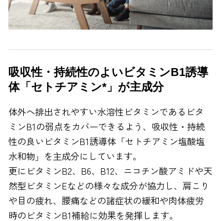
吸収性・持続性のよいビタミンB
1
誘導
体「セトチアミン*」が主成分
体外へ排出されやすい水溶性ビタミンであるビタ
ミンB
1
の弱点をカバーできるよう、吸収性・持続
性の良いビタミンB
1
誘導体「セトチアミン塩酸塩
水和物」を主成分にしています。
更にビタミンB
2
、B
6
、B
12
、ニコチン酸アミドや天
然型ビタミンEなどの様々な成分が協力し、肩こり
や目の疲れ、腰痛などの諸症状の緩和や肉体疲労
時のビタミンB
1
補給に効果を発揮します。