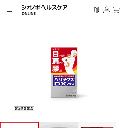
ホーム
/
全ての商品
/
くすり
/
第3類医薬品
/
錠剤タイ
ログイン
利用ガイド
お気に入り
会員登録
感染対策
Proシリーズ
スキンケア
ガン
カテゴリーで探す
症状から探す