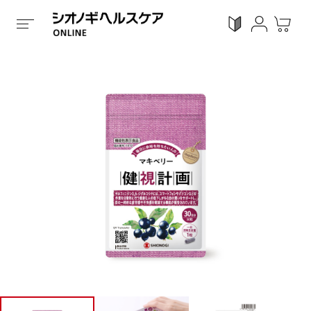
ホーム
/
全ての商品
/
機能性表示食品
/
カプセルタイプ
ログイン
利用ガイド
お気に入り
会員登録
感染対策
Proシリーズ
スキンケア
ガン
カテゴリーで探す
症状から探す