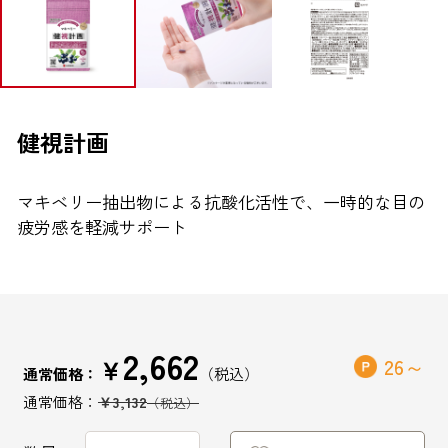
ブランドから探す
お問い合わせ
健視計画
マキベリー抽出物による抗酸化活性で、一時的な目の
シオノギヘルスケアONLINEについて
疲労感を軽減サポート
シオノギヘルスケア（コーポレートサイト）
会社概要
個人情報の取り扱いについて
2,662
外部サービスアカウント連携利用規約
￥
26
通常価格：
医薬品の販売に関する表示
￥3,132
特定商取引法に基づく表記