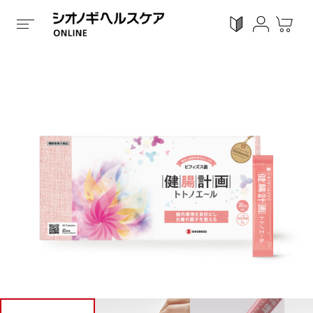
ホーム
/
全ての商品
/
機能性表示食品
/
顆粒タイプ
/
健
ログイン
利用ガイド
お気に入り
会員登録
感染対策
Proシリーズ
スキンケア
ガン
カテゴリーで探す
症状から探す