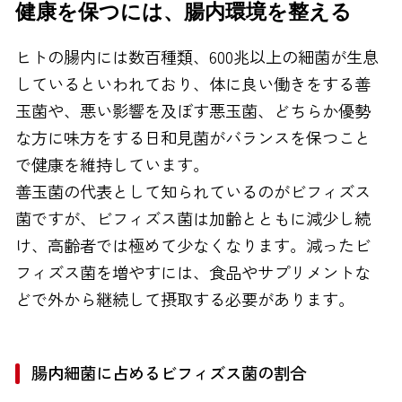
健康を保つには、腸内環境を整える
FAXでのお問い合わせ
ヒトの腸内には数百種類、600兆以上の細菌が生息
0120-810-130
しているといわれており、体に良い働きをする善
24時間自動受付
玉菌や、悪い影響を及ぼす悪玉菌、どちらか優勢
な方に味方をする日和見菌がバランスを保つこと
で健康を維持しています。
善玉菌の代表として知られているのがビフィズス
菌ですが、ビフィズス菌は加齢とともに減少し続
け、高齢者では極めて少なくなります。減ったビ
フィズス菌を増やすには、食品やサプリメントな
どで外から継続して摂取する必要があります。
腸内細菌に占めるビフィズス菌の割合