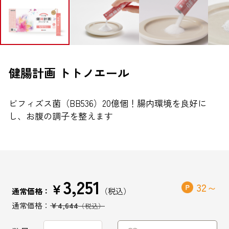
ブランドから探す
お問い合わせ
健腸計画 トトノエール
ビフィズス菌（BB536）20億個！腸内環境を良好に
シオノギヘルスケアONLINEについて
し、お腹の調子を整えます
シオノギヘルスケア（コーポレートサイト）
会社概要
個人情報の取り扱いについて
3,251
外部サービスアカウント連携利用規約
￥
32
通常価格：
医薬品の販売に関する表示
￥4,644
特定商取引法に基づく表記