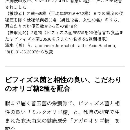
た排便回数が、9.6±0.6回/14日に有意に増加したことが報告
されました。
【被験者】21歳~45歳（平均年齢31.6±7.2歳）までの重度の便
秘症を除く便秘傾向者55名（男性12名、女性43名）のうち、
週あたりの排便回数が2~5回の者48名
【摂取期間】2週間（ビフィズス菌BB536を20億個含む食品ま
たはビフィズス菌BB536を含まない食品を2週間摂取）
清水（肖）ら、Japanese Journal of Lactic Acid Bacteria,
18(1). 31-36.2007から改変
ビフィズス菌と相性の良い、こだわり
のオリゴ糖2種を配合
腸まで届く善玉菌の栄養源で、ビフィズス菌と相
性の良い「ミルクオリゴ糖」と、独自の研究で生
まれた寒天由来の健康成分「アガロオリゴ糖」を
配合。