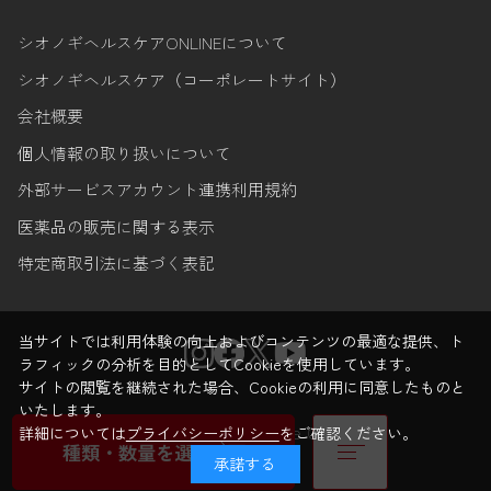
シオノギヘルスケアONLINEについて
シオノギヘルスケア（コーポレートサイト）
会社概要
個人情報の取り扱いについて
外部サービスアカウント連携利用規約
医薬品の販売に関する表示
特定商取引法に基づく表記
当サイトでは利用体験の向上およびコンテンツの最適な提供、ト
ラフィックの分析を目的としてCookieを使用しています。
サイトの閲覧を継続された場合、Cookieの利用に同意したものと
いたします。
© Shionogi Healthcare Co.,Ltd.
詳細については
プライバシーポリシー
をご確認ください。
種類・数量を選ぶ
承諾する