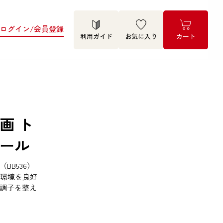
ログイン/会員登録
利用ガイド
お気に入り
カート
画 ト
ール
BB536）
内環境を良好
調子を整え