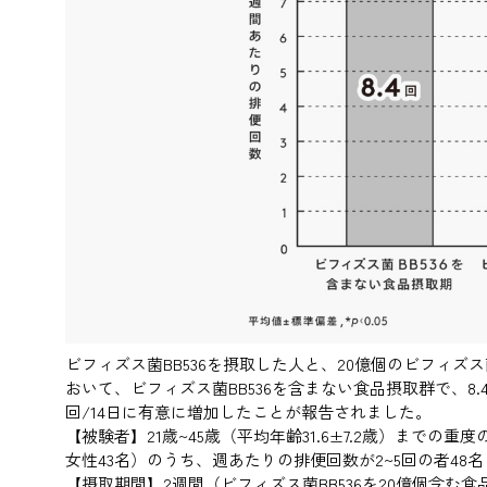
ビフィズス菌BB536を摂取した人と、20億個のビフィズス
おいて、ビフィズス菌BB536を含まない食品摂取群で、8.4±0
回/14日に有意に増加したことが報告されました。
【被験者】21歳~45歳（平均年齢31.6±7.2歳）までの
女性43名）のうち、週あたりの排便回数が2~5回の者48名
【摂取期間】2週間（ビフィズス菌BB536を20億個含む食