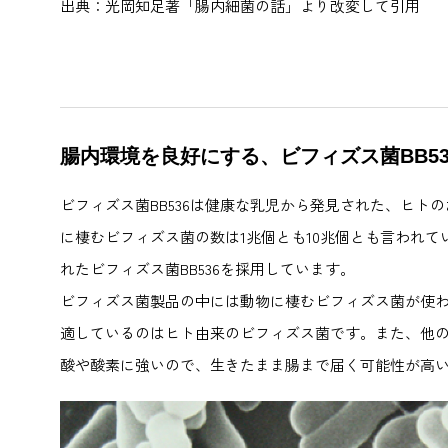
出典：光岡知足著「腸内細菌の話」より改変して引用
腸内環境を良好にする、ビフィズス菌BB53
ビフィズス菌BB536は健康な乳児から発見された、ヒト
に棲むビフィズス菌の数は1兆個とも10兆個とも言われ
れたビフィズス菌BB536を採用しています。
ビフィズス菌製品の中には動物に棲むビフィズス菌が使
適しているのはヒト由来のビフィズス菌です。また、他のビ
酸や酸素に強いので、生きたまま腸まで届く可能性が高