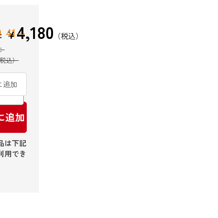
4,180
41
￥
：
に追加
に追加
品は下記
利用でき