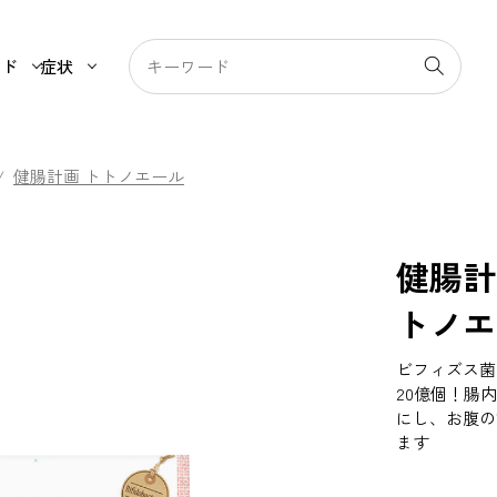
ンド
症状
/
健腸計画 トトノエール
健腸計
トノエ
ビフィズス菌（
20億個！腸
にし、お腹の
ます