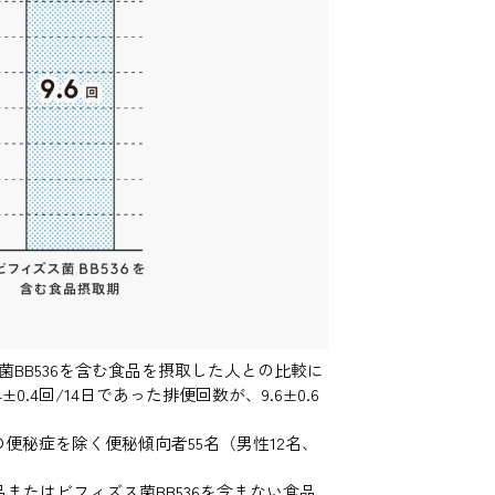
菌BB536を含む食品を摂取した人との比較に
.4回/14日であった排便回数が、9.6±0.6
重度の便秘症を除く便秘傾向者55名（男性12名、
品またはビフィズス菌BB536を含まない食品