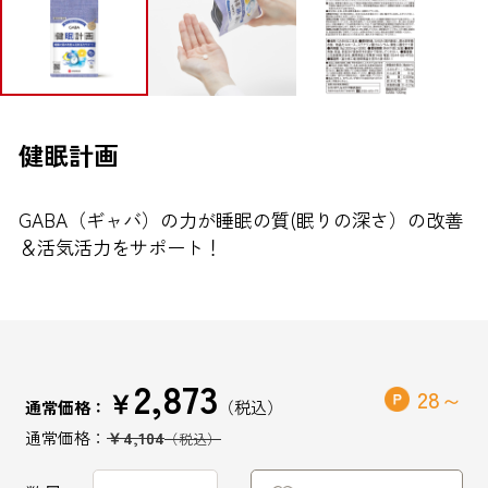
ブランドから探す
お問い合わせ
健眠計画
GABA（ギャバ）の力が睡眠の質(眠りの深さ）の改善
シオノギヘルスケアONLINEについて
＆活気活力をサポート！
シオノギヘルスケア（コーポレートサイト）
会社概要
個人情報の取り扱いについて
2,873
外部サービスアカウント連携利用規約
￥
28
通常価格：
医薬品の販売に関する表示
￥4,104
特定商取引法に基づく表記