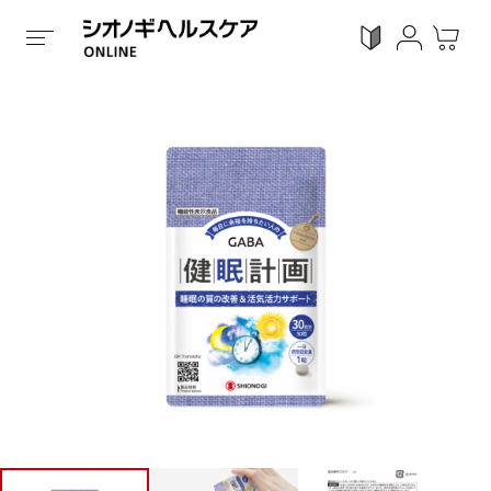
ホーム
/
全ての商品
/
機能性表示食品
/
粒状タイプ
/
健
ログイン
利用ガイド
お気に入り
会員登録
感染対策
Proシリーズ
スキンケア
ガン
カテゴリーで探す
症状から探す