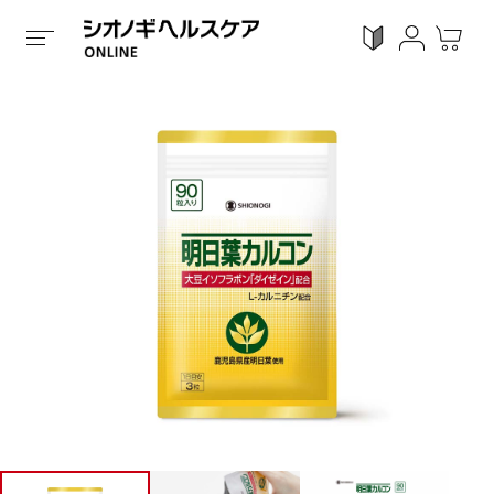
ホーム
/
全ての商品
/
健康食品
/
ソフトカプセルタイプ
ログイン
利用ガイド
お気に入り
会員登録
感染対策
Proシリーズ
スキンケア
ガン
カテゴリーで探す
症状から探す