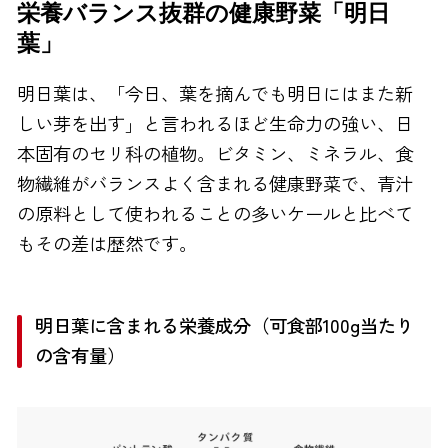
栄養バランス抜群の健康野菜「明日
FAXでのお問い合わせ
葉」
0120-810-130
明日葉は、「今日、葉を摘んでも明日にはまた新
24時間自動受付
しい芽を出す」と言われるほど生命力の強い、日
本固有のセリ科の植物。ビタミン、ミネラル、食
物繊維がバランスよく含まれる健康野菜で、青汁
の原料として使われることの多いケールと比べて
もその差は歴然です。
明日葉に含まれる栄養成分（可食部100g当たり
の含有量）