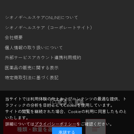
シオノギヘルスケアONLINEについて
シオノギヘルスケア（コーポレートサイト）
会社概要
個人情報の取り扱いについて
外部サービスアカウント連携利用規約
医薬品の販売に関する表示
特定商取引法に基づく表記
当サイトでは利用体験の向上およびコンテンツの最適な提供、ト
ラフィックの分析を目的としてCookieを使用しています。
サイトの閲覧を継続された場合、Cookieの利用に同意したものと
いたします。
© Shionogi Healthcare Co.,Ltd.
詳細については
プライバシーポリシー
をご確認ください。
種類・数量を選ぶ
承諾する