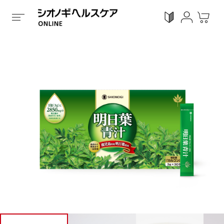
ホーム
/
全ての商品
/
健康食品
/
顆粒タイプ
/
明日葉青汁
ログイン
利用ガイド
お気に入り
会員登録
感染対策
Proシリーズ
スキンケア
ガン
カテゴリーで探す
症状から探す