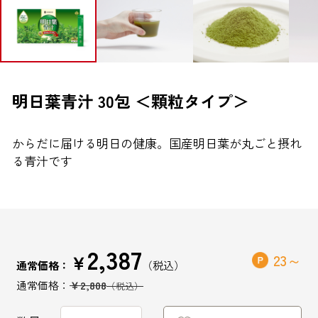
ブランドから探す
お問い合わせ
明日葉青汁 30包 ＜顆粒タイプ＞
からだに届ける明日の健康。国産明日葉が丸ごと摂れ
シオノギヘルスケアONLINEについて
る青汁です
シオノギヘルスケア（コーポレートサイト）
会社概要
個人情報の取り扱いについて
2,387
外部サービスアカウント連携利用規約
￥
23
通常価格：
医薬品の販売に関する表示
￥2,808
特定商取引法に基づく表記