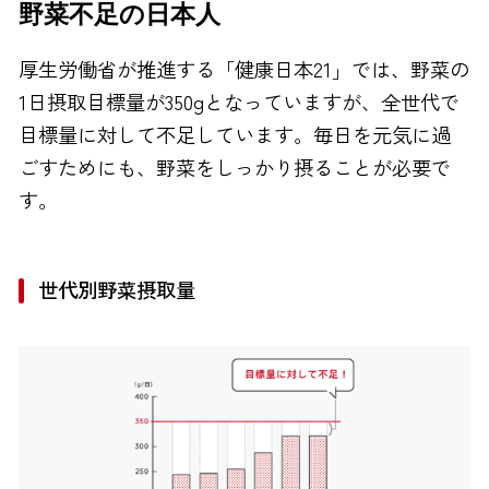
野菜不足の日本人
FAXでのお問い合わせ
厚生労働省が推進する「健康日本21」では、野菜の
0120-810-130
1日摂取目標量が350gとなっていますが、全世代で
24時間自動受付
目標量に対して不足しています。毎日を元気に過
ごすためにも、野菜をしっかり摂ることが必要で
す。
世代別野菜摂取量