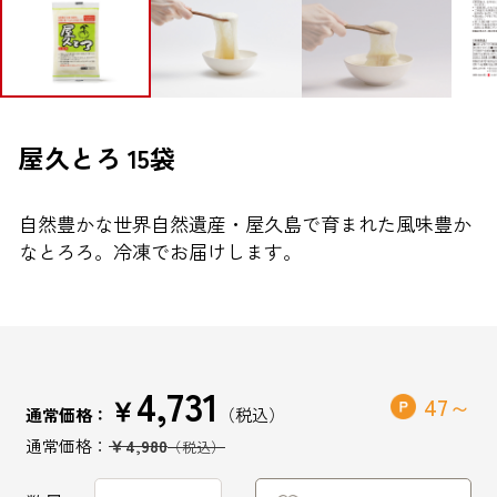
ブランドから探す
お問い合わせ
屋久とろ 15袋
自然豊かな世界自然遺産・屋久島で育まれた風味豊か
シオノギヘルスケアONLINEについて
なとろろ。冷凍でお届けします。
シオノギヘルスケア（コーポレートサイト）
会社概要
個人情報の取り扱いについて
4,731
外部サービスアカウント連携利用規約
￥
47
通常価格：
医薬品の販売に関する表示
￥4,980
特定商取引法に基づく表記