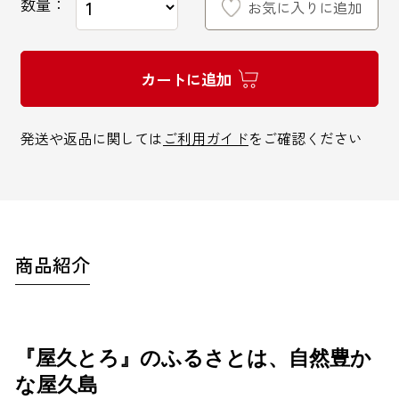
数量：
お気に入りに追加
カートに追加
インターネットでのお問い合わせ
発送や返品に関しては
ご利用ガイド
をご確認ください
お問い合わせフォーム
商品紹介
お電話でのお問い合わせ
0120-810-771
9:00～18:00 / 土日祝も可
『屋久とろ』のふるさとは、自然豊か
な屋久島