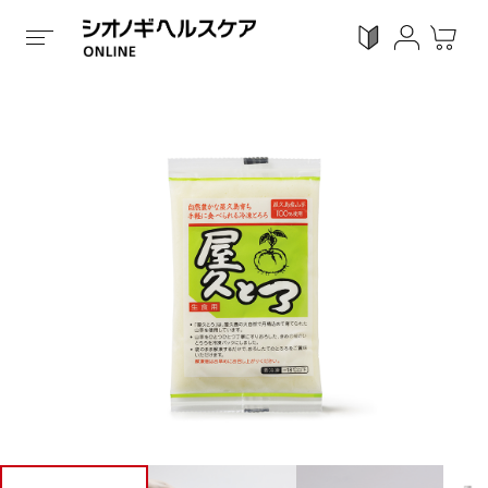
ホーム
/
全ての商品
/
食品
/
冷凍タイプ
/
屋久とろ 15袋
ログイン
利用ガイド
お気に入り
会員登録
感染対策
Proシリーズ
スキンケア
ガン
カテゴリーで探す
症状から探す