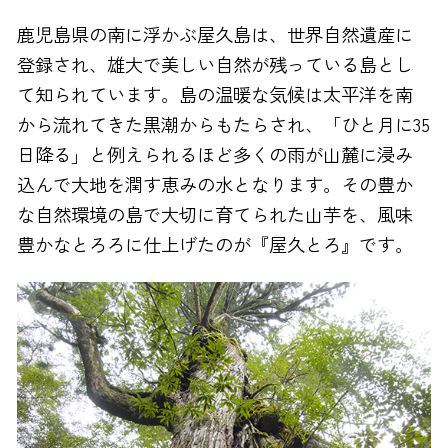
鹿児島県の南に浮かぶ屋久島は、世界自然遺産に
FAXでのお問い合わせ
登録され、雄大で美しい自然が残っている島とし
0120-810-130
て知られています。島の温暖な気候は太平洋を南
24時間自動受付
から流れてきた黒潮からもたらされ、「ひと月に35
日降る」と例えられるほど多くの雨が山麓に浸み
込んで大地を潤す恵みの水となります。その豊か
な自然環境の島で大切に育てられた山芋を、風味
豊かなとろろに仕上げたのが『屋久とろ』です。