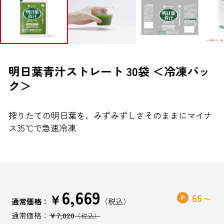
ブランドから探す
お問い合わせ
明日葉青汁ストレート 30袋 ＜冷凍パッ
ク＞
シオノギヘルスケアONLINEについて
搾りたての明日葉を、みずみずしさそのままにマイナ
シオノギヘルスケア（コーポレートサイト）
ス35℃で急速冷凍
会社概要
個人情報の取り扱いについて
外部サービスアカウント連携利用規約
6,669
￥
66
医薬品の販売に関する表示
通常価格：
￥7,020
特定商取引法に基づく表記