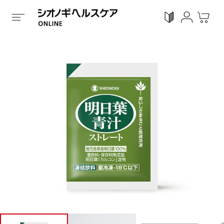
ホーム
/
全ての商品
/
健康食品
/
冷凍タイプ
/
明日葉青汁
ログイン
利用ガイド
お気に入り
会員登録
感染対策
Proシリーズ
スキンケア
ガン
カテゴリーで探す
症状から探す