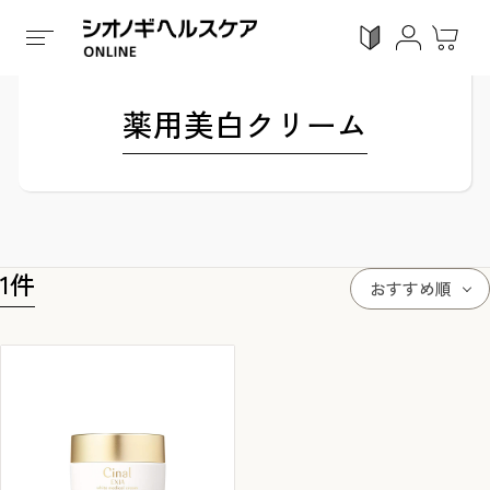
ホーム
/
全ての商品
/
美容
/
医薬部外品
/
薬用美白クリ
薬用美白クリーム
ログイン
利用ガイド
お気に入り
会員登録
1
件
おすすめ順
感染対策
Proシリーズ
スキンケア
ガン
カテゴリーで探す
症状から探す