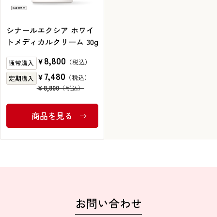
ブランドから探す
シナールエクシア ホワイ
トメディカルクリーム 30g
8,800
￥
お問い合わせ
通常購入
7,480
￥
定期購入
￥8,800
シオノギヘルスケアONLINEについて
商品を見る
シオノギヘルスケア（コーポレートサイト）
会社概要
個人情報の取り扱いについて
外部サービスアカウント連携利用規約
医薬品の販売に関する表示
お問い合わせ
特定商取引法に基づく表記