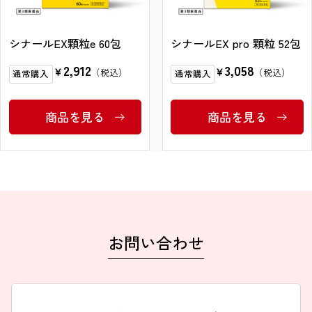
ブランドから探す
シナールEX顆粒e 60包
シナールEX pro 顆粒 52包
2,912
3,058
￥
￥
通常購入
通常購入
お問い合わせ
商品を見る
商品を見る
シオノギヘルスケアONLINEについて
シオノギヘルスケア（コーポレートサイト）
会社概要
個人情報の取り扱いについて
お問い合わせ
外部サービスアカウント連携利用規約
医薬品の販売に関する表示
特定商取引法に基づく表記