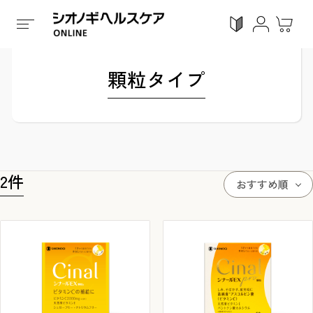
ホーム
/
全ての商品
/
くすり
/
第3類医薬品
/
顆粒タイ
顆粒タイプ
ログイン
利用ガイド
お気に入り
会員登録
2
件
おすすめ順
感染対策
Proシリーズ
スキンケア
ガン
カテゴリーで探す
症状から探す