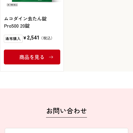
ブランドから探す
ムコダイン去たん錠
Pro500 20錠
2,541
￥
お問い合わせ
通常購入
商品を見る
シオノギヘルスケアONLINEについて
シオノギヘルスケア（コーポレートサイト）
会社概要
個人情報の取り扱いについて
外部サービスアカウント連携利用規約
お問い合わせ
医薬品の販売に関する表示
特定商取引法に基づく表記