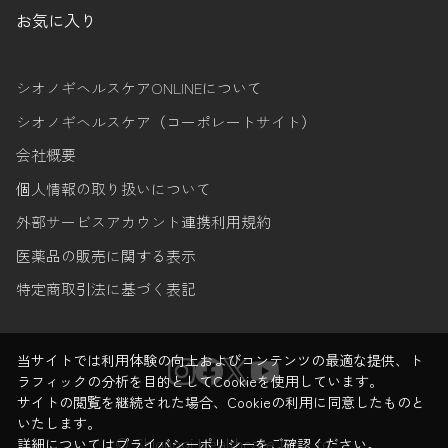
お気に入り
シオノギヘルスケアONLINEについて
シオノギヘルスケア（コーポレートサイト）
会社概要
個人情報の取り扱いについて
外部サービスアカウント連携利用規約
医薬品の販売に関する表示
特定商取引法に基づく表記
当サイトでは利用体験の向上およびコンテンツの最適な提供、ト
ラフィックの分析を目的としてCookieを使用しています。
サイトの閲覧を継続された場合、Cookieの利用に同意したものと
いたします。
© Shionogi Healthcare Co.,Ltd.
詳細については
プライバシーポリシー
をご確認ください。