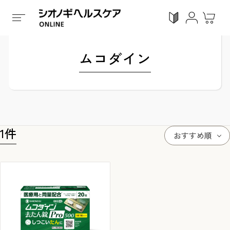
ホーム
/
ブランドから探す
/
ムコダイン
ムコダイン
ログイン
利用ガイド
お気に入り
会員登録
1
件
おすすめ順
感染対策
Proシリーズ
スキンケア
ガン
カテゴリーで探す
症状から探す