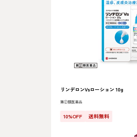
リンデロンVsローション 10g
第②類医薬品
10%OFF
送料無料