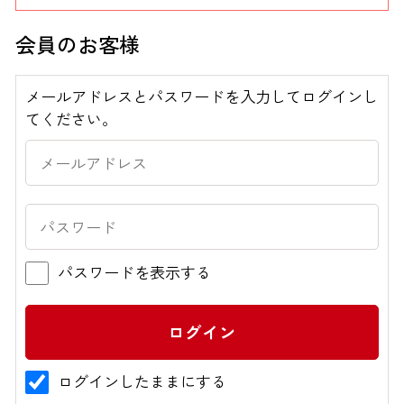
会員のお客様
ブランドから探す
メールアドレスとパスワードを入力してログインし
お問い合わせ
てください。
シオノギヘルスケアONLINEについて
シオノギヘルスケア（コーポレートサイト）
会社概要
パスワードを表示する
個人情報の取り扱いについて
外部サービスアカウント連携利用規約
医薬品の販売に関する表示
ログインしたままにする
特定商取引法に基づく表記