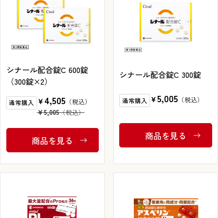
ブランドから探す
お問い合わせ
シナール配合錠C 600錠
シナール配合錠C 300錠
（300錠×2）
5,005
￥
4,505
通常購入
￥
シオノギヘルスケアONLINEについて
通常購入
￥5,005
シオノギヘルスケア（コーポレートサイト）
商品を見る
会社概要
商品を見る
個人情報の取り扱いについて
外部サービスアカウント連携利用規約
医薬品の販売に関する表示
特定商取引法に基づく表記