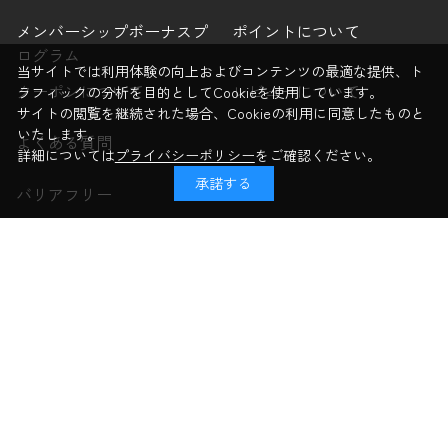
お届け先の選択
メンバーシップボーナスプ
ポイントについて
当サイトでは利用体験の向上およびコンテンツの最適な提供、ト
ログラム
ラフィックの分析を目的としてCookieを使用しています。
クーポンについて
レビューについて
サイトの閲覧を継続された場合、Cookieの利用に同意したものと
いたします。
詳細については
プライバシーポリシー
をご確認ください。
よくある質問
承諾する
バリアフリー
買い物
商品カテゴリーから探す
ブランドから探す
症状から探す
成分から探す
お気に入り