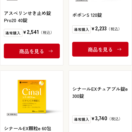
FAXでのお問い合わせ
アスベリンせき止め錠
ポポンS 120錠
0120-810-130
Pro20 40錠
2,233
￥
通常購入
2,541
￥
通常購入
24時間自動受付
商品を見る
商品を見る
シナールEXチュアブル錠e
シナールEX顆粒e 60包