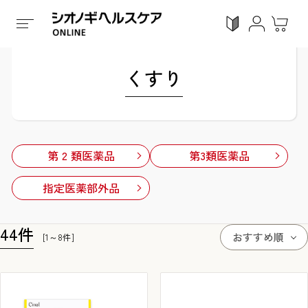
ホーム
/
全ての商品
/
くすり
くすり
ログイン
利用ガイド
お気に入り
会員登録
第 2 類医薬品
第3類医薬品
指定医薬部外品
感染対策
Proシリーズ
スキンケア
ガン
44
件
おすすめ順
[1～8件]
カテゴリーで探す
症状から探す